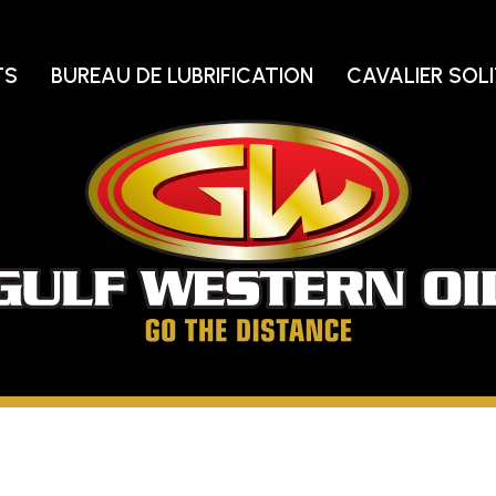
TS
BUREAU DE LUBRIFICATION
CAVALIER SOLI
Pé
d
Go
oc
Aller
jusqu'au
bout
de