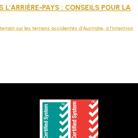
L'ARRIÈRE-PAYS : CONSEILS POUR LA
terrain sur les terrains accidentés d'Australie, à l'intention