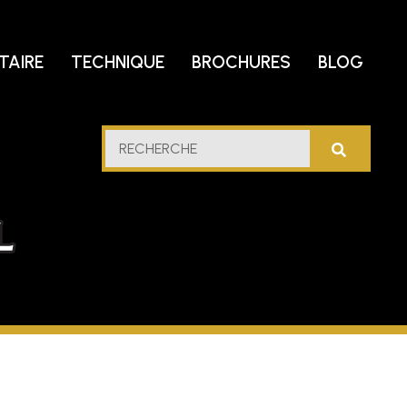
TAIRE
TECHNIQUE
BROCHURES
BLOG
trole
RECHERCHE
u
lfe
cidental