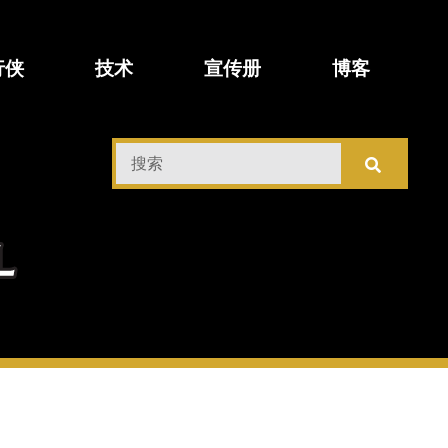
行侠
技术
宣传册
博客
搜
索