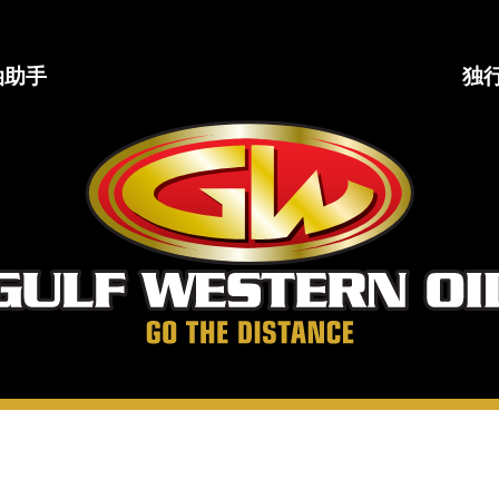
油助手
独
海
湾
西
部
石
油
公
司
走
得
更
远