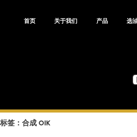
跳
至
内
首页
关于我们
产品
选
容
标签：
合成 OIK