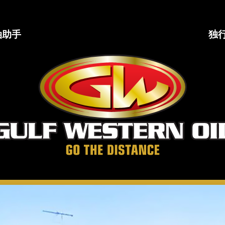
油助手
独
海
湾
西
部
石
油
公
司
走
得
更
远