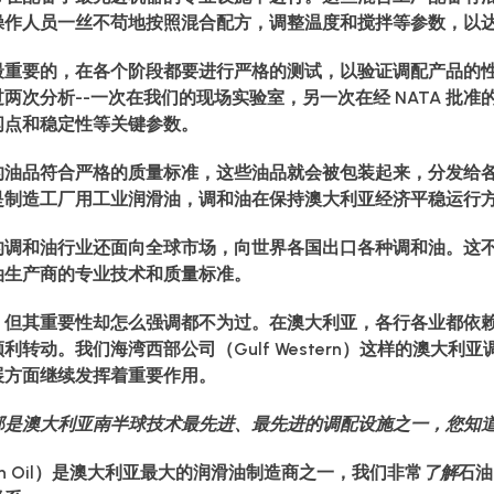
操作人员一丝不苟地按照混合配方，调整温度和搅拌等参数，以
最重要的，在各个阶段都要进行严格的测试，以验证调配产品的
两次分析--一次在我们的现场实验室，另一次在经 NATA 批
闪点和稳定性等关键参数。
的油品符合严格的质量标准，这些油品就会被包装起来，分发给
是制造工厂用工业润滑油，调和油在保持澳大利亚经济平稳运行
的调和油行业还面向全球市场，向世界各国出口各种调和油。这
油生产商的专业技术和质量标准。
，但其重要性却怎么强调都不为过。在澳大利亚，各行各业都依
转动。我们海湾西部公司（Gulf Western）这样的澳大利
展方面继续发挥着重要作用。
部是澳大利亚南半球技术最先进、最先进的调配设施之一，您知
tern Oil）是澳大利亚最大的润滑油制造商之一，我们非常
了解
石油