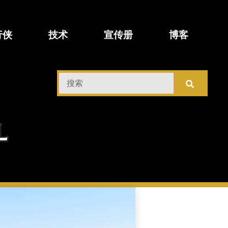
行侠
技术
宣传册
博客
搜
索