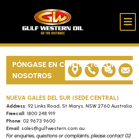
Ir
al
contenido
Gulf
Llega
Western
hasta
Oil
el
final
INICIO
PÓNGASE EN CONTACTO CON
QUIÉNES SOMOS
NOSOTROS
PRODUCTOS
NUEVA GALES DEL SUR (SEDE CENTRAL)
Address
: 92 Links Road, St Marys, NSW 2760 Australia
MOSTRADOR DE LUBRICACIÓN
Freecall
: 1800 248 919
Phone
: 02 9673 9600
JINETE SOLITARIO
Email
: sales@gulfwestern.com.au
For enquiries, questions or complaints, please contact 02