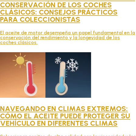
CONSERVACIÓN DE LOS COCHES
TÉCNICO
CLÁSICOS: CONSEJOS PRÁCTICOS
PARA COLECCIONISTAS
FOLLETOS
El aceite de motor desempeña un papel fundamental en la
conservación del rendimiento y la longevidad de los
BLOG
coches clásicos.
NAVEGANDO EN CLIMAS EXTREMOS:
CÓMO EL ACEITE PUEDE PROTEGER SU
VEHÍCULO EN DIFERENTES CLIMAS