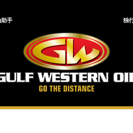
油助手
独
海
湾
西
部
石
油
公
司
走
得
更
远