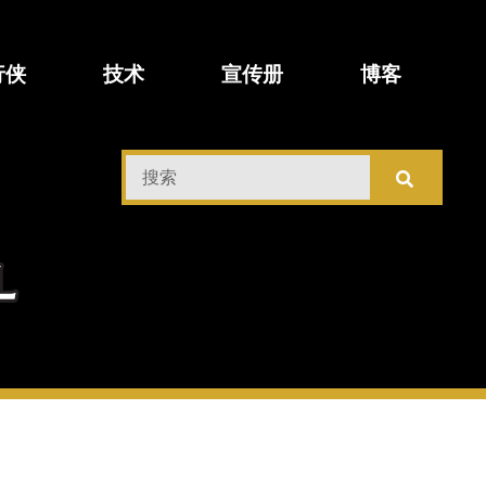
行侠
技术
宣传册
博客
搜
索