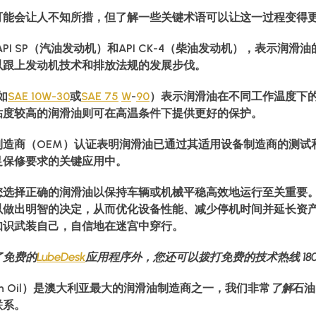
可能会让人不知所措，但了解一些关键术语可以让这一过程变得
API SP（汽油发动机）和API CK-4（柴油发动机），表示
以跟上发动机技术和排放法规的发展步伐。
如
SAE 10W-30
或
SAE 75
W
-
90
）表示润滑油在不同工作温度下
粘度较高的润滑油则可在高温条件下提供更好的保护。
制造商（OEM）认证表明润滑油已通过其适用设备制造商的测试
足保修要求的关键应用中。
选择正确的润滑油以保持车辆或机械平稳高效地运行至关重要。通过
以做出明智的决定，从而优化设备性能、减少停机时间并延长资
知识武装自己，自信地在迷宫中穿行。
了免费的
LubeDesk
应用程序外，您还可以拨打免费的技术热线 1800 
tern Oil）是澳大利亚最大的润滑油制造商之一，我们非常
了解
石油
联系。