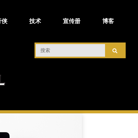
行侠
技术
宣传册
博客
搜
索