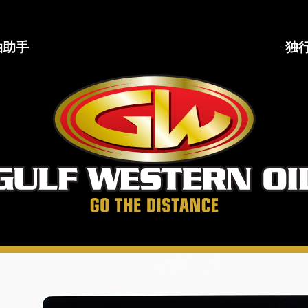
油助手
独
海
湾
西
部
石
油
公
司
走
得
更
远