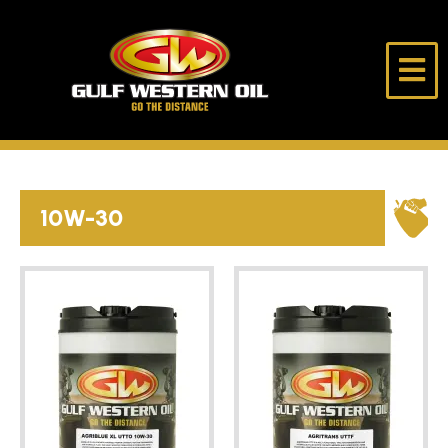
跳
至
内
海
走
容
湾
得
西
更
部
远
首页
石
油
10W-30
公
关于我们
司
产品
选油助手
独行侠