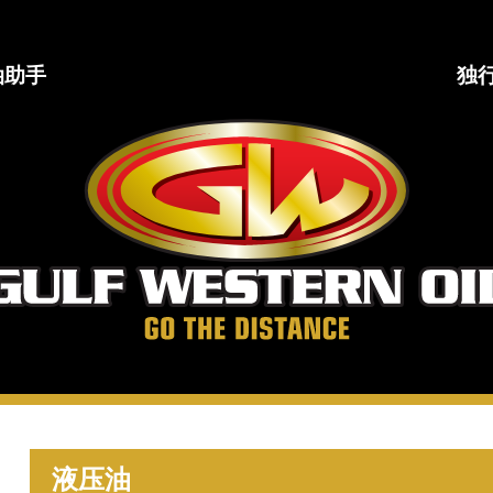
油助手
独
海
湾
西
部
石
油
公
司
走
得
更
液压油
远