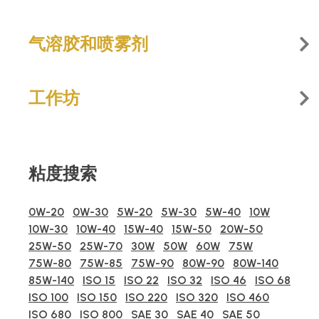
气溶胶和喷雾剂
工作坊
粘度搜索
0W-20
0W-30
5W-20
5W-30
5W-40
10W
10W-30
10W-40
15W-40
15W-50
20W-50
25W-50
25W-70
30W
50W
60W
75W
75W-80
75W-85
75W-90
80W-90
80W-140
85W-140
ISO 15
ISO 22
ISO 32
ISO 46
ISO 68
ISO 100
ISO 150
ISO 220
ISO 320
ISO 460
ISO 680
ISO 800
SAE 30
SAE 40
SAE 50