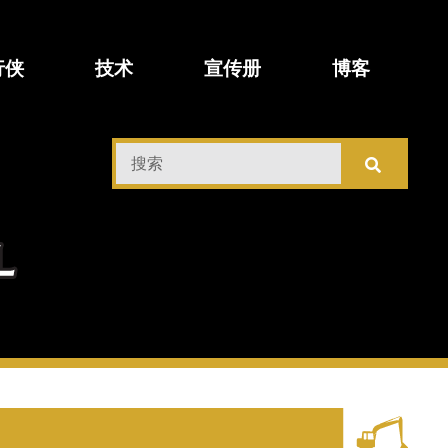
行侠
技术
宣传册
博客
搜
索