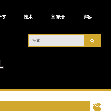
行侠
技术
宣传册
博客
搜
索