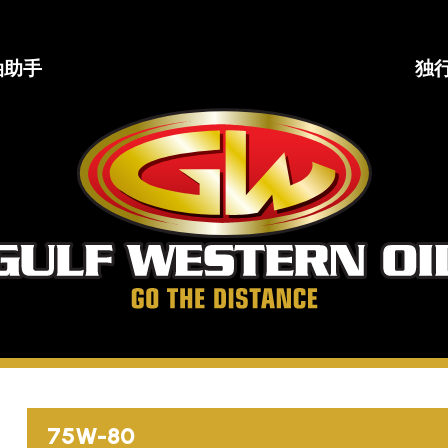
油助手
独
海
湾
西
部
石
油
公
司
走
得
更
75W-80
远