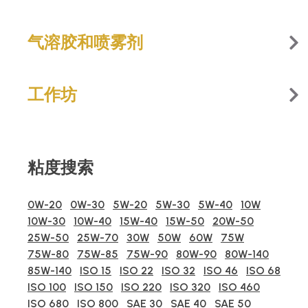
气溶胶和喷雾剂
工作坊
粘度搜索
0W-20
0W-30
5W-20
5W-30
5W-40
10W
10W-30
10W-40
15W-40
15W-50
20W-50
25W-50
25W-70
30W
50W
60W
75W
75W-80
75W-85
75W-90
80W-90
80W-140
85W-140
ISO 15
ISO 22
ISO 32
ISO 46
ISO 68
ISO 100
ISO 150
ISO 220
ISO 320
ISO 460
ISO 680
ISO 800
SAE 30
SAE 40
SAE 50