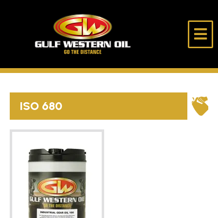
跳
至
内
海
走
容
湾
得
西
更
部
远
首页
石
油
ISO 680
公
关于我们
司
产品
选油助手
独行侠