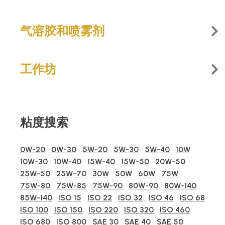
气溶胶和喷雾剂
工作坊
粘度搜索
0W-20
0W-30
5W-20
5W-30
5W-40
10W
10W-30
10W-40
15W-40
15W-50
20W-50
25W-50
25W-70
30W
50W
60W
75W
75W-80
75W-85
75W-90
80W-90
80W-140
85W-140
ISO 15
ISO 22
ISO 32
ISO 46
ISO 68
ISO 100
ISO 150
ISO 220
ISO 320
ISO 460
ISO 680
ISO 800
SAE 30
SAE 40
SAE 50