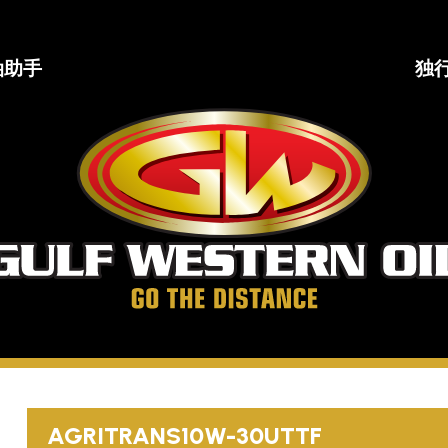
油助手
独
海
湾
西
部
石
油
公
司
走
得
更
AGRITRANS
10W-30
UTTF
远