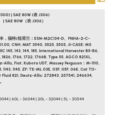
300) | SAE 80W (表 J306)
） | SAE 80W（表 J306）
，福特/纽荷兰：ESN-M2C134-D、FNHA-2-C-
00, CNH: MAT 3540, 3525, 3505, JI-CASE: MS
JIC 145, 143, 144, 185, International Harvester B5-B6,
 1826, 1766, 1722, 1766B, Type 55, AGCO 821XL,
utz-Allis, Fiat, Kubota UDT, Massey Ferguson：M-1110,
41, 1143, 1145, ZF: TE-ML 03E, 03F, 05F, 06K, Cat TO-
 Fluid 821, Deutz-Allis: 272843, 257541, 246634,
4。
0044 | 60L - 36044 | 20L - 32044 | 5L - 30544