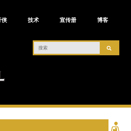
行侠
技术
宣传册
博客
搜
索