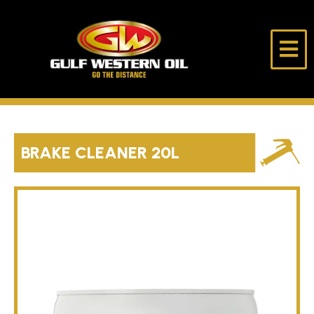
跳
至
内
海
走
容
湾
得
西
更
部
远
首页
石
油
BRAKE CLEANER 20L
公
关于我们
司
产品
选油助手
独行侠