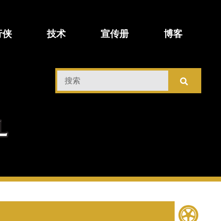
行侠
技术
宣传册
博客
搜
索