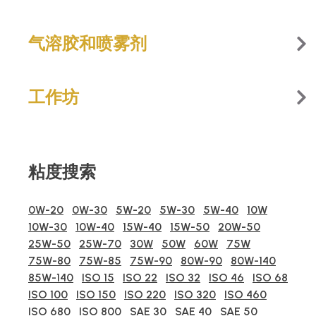
气溶胶和喷雾剂
工作坊
粘度搜索
0W-20
0W-30
5W-20
5W-30
5W-40
10W
10W-30
10W-40
15W-40
15W-50
20W-50
25W-50
25W-70
30W
50W
60W
75W
75W-80
75W-85
75W-90
80W-90
80W-140
85W-140
ISO 15
ISO 22
ISO 32
ISO 46
ISO 68
ISO 100
ISO 150
ISO 220
ISO 320
ISO 460
ISO 680
ISO 800
SAE 30
SAE 40
SAE 50