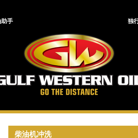
油助手
独
海
湾
西
部
石
油
公
司
走
得
更
柴油机冲洗
远