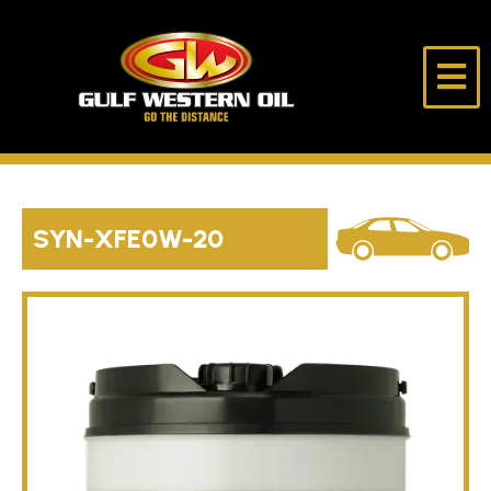
跳
至
内
海
走
容
湾
得
西
更
部
远
首页
石
油
SYN-X
FE
0W-20
公
关于我们
司
产品
选油助手
独行侠