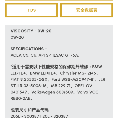
TDS
安全数据表
VISCOSITY - 0W-20
0W-20
SPECIFICATIONS –
ACEA C5, C6, API SP, ILSAC GF-6A.
*适用于需要以下性能规格的保修期外维修：BMW
LL17FE+、BMW LL14FE+、Chrysler MS-12145、
FIAT 9.55535-GSX、Ford WSS-M2C947-B1、JLR
STJLR 03-5006-16、MB 229.71、OPEL OV
0401547、Volkswagen 508/509、Volvo VCC
RBS0-2AE。
包装尺寸和产品代码
205L - 300387 | 20L - 320387