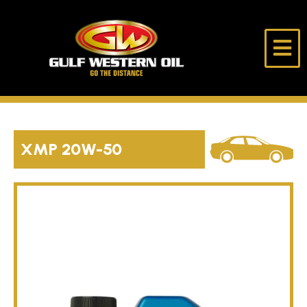
跳
至
内
海
走
容
湾
得
西
更
部
远
首页
石
油
XMP
20W-50
公
关于我们
司
产品
选油助手
独行侠