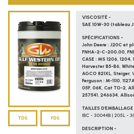
la
démarche
VISCOSITÉ -
SAE 10W-30 (tableau J
SPÉCIFICATIONS -
John Deere : J20C et p
FNHA-2-C-200.00, FNHA
CASE : MS 1206, 1204, 12
Harvester B5-B6, White
AGCO 821XL, Steiger, V
Ferguson : M-1110, 1127A/
05F, 06K, Cat TO-2, All
257541, 246634, Allison
TAILLES D'EMBALLAGE
IBC - 30044B | 205L - 3
TDS
FDS
DESCRIPTION -