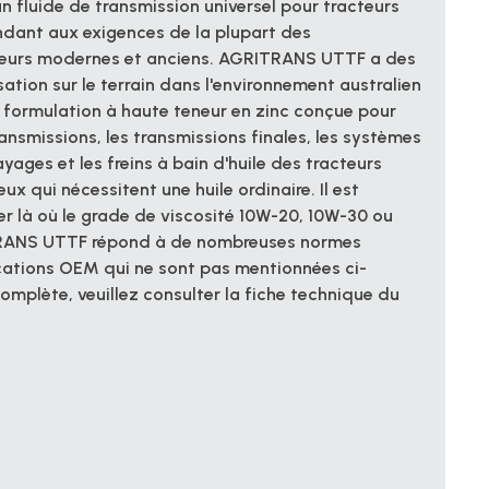
un
fluide de transmission universel pour tracteurs
ndant aux exigences de la plupart des
teurs modernes et anciens. AGRITRANS UTTF a des
isation sur le terrain dans l'environnement australien
ne formulation à haute teneur en zinc conçue pour
transmissions, les transmissions finales, les systèmes
yages et les freins à bain d'huile des tracteurs
x qui nécessitent une huile ordinaire. Il est
er là où le grade de viscosité 10W-20, 10W-30 ou
TRANS UTTF répond à de nombreuses normes
fications OEM qui ne sont pas mentionnées ci-
complète, veuillez consulter la fiche technique du