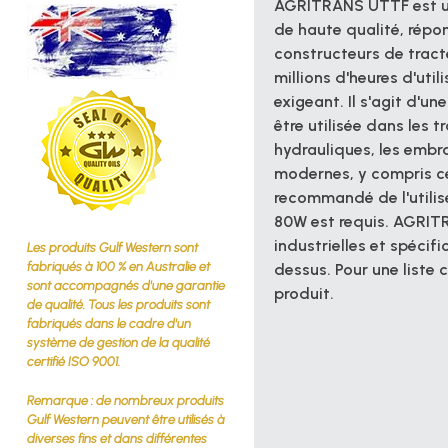
AGRITRANS UTTF est 
de
haute qualité, répo
constructeurs de trac
millions d'heures d'util
exigeant. Il s'agit d'u
être utilisée dans les 
hydrauliques, les embra
modernes, y compris ceu
recommandé de l'utilis
80W est requis. AGRI
industrielles et spéci
Les produits Gulf Western sont
fabriqués à 100 % en Australie et
dessus. Pour une liste 
sont accompagnés d'une garantie
produit.
de qualité. Tous les produits sont
fabriqués dans le cadre d'un
système de gestion de la qualité
certifié ISO 9001.
Remarque : de nombreux produits
Gulf Western peuvent être utilisés à
diverses fins et dans différentes