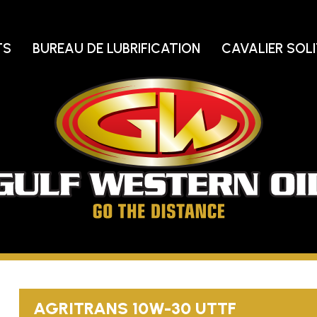
TS
BUREAU DE LUBRIFICATION
CAVALIER SOLI
Pé
d
Go
oc
Aller
jusqu'au
bout
AGRITRANS
10W-30
UTTF
de