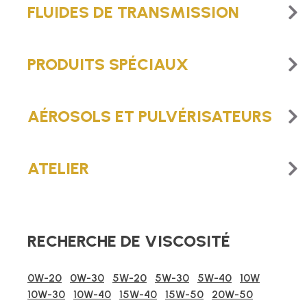
FLUIDES DE TRANSMISSION
PRODUITS SPÉCIAUX
AÉROSOLS ET PULVÉRISATEURS
ATELIER
RECHERCHE DE VISCOSITÉ
0W-20
0W-30
5W-20
5W-30
5W-40
10W
10W-30
10W-40
15W-40
15W-50
20W-50