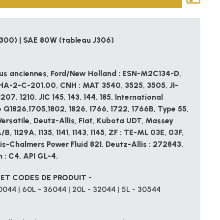
300) | SAE 80W (tableau J306)
lus anciennes, Ford/New Holland : ESN-M2C134-D,
-2-C-201.00, CNH : MAT 3540, 3525, 3505, JI-
07, 1210, JIC 145, 143, 144, 185, International
 Q1826,1705,1802, 1826, 1766, 1722, 1766B, Type 55,
ersatile, Deutz-Allis, Fiat, Kubota UDT, Massey
B, 1129A, 1135, 1141, 1143, 1145, ZF : TE-ML 03E, 03F,
is-Chalmers Power Fluid 821, Deutz-Allis : 272843,
 : C4, API GL-4.
 ET CODES DE PRODUIT -
0044 | 60L - 36044 | 20L - 32044 | 5L - 30544