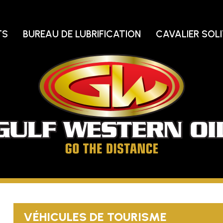
TS
BUREAU DE LUBRIFICATION
CAVALIER SOLI
Pé
d
Go
oc
Aller
jusqu'au
bout
VÉHICULES DE TOURISME
de