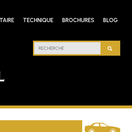
TAIRE
TECHNIQUE
BROCHURES
BLOG
trole
RECHERCHE
u
lfe
cidental