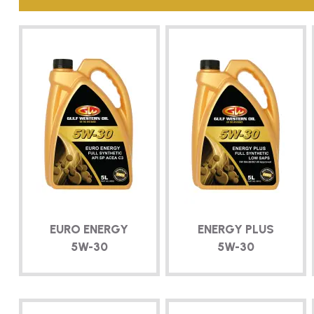
la
démarche
EURO ENERGY
ENERGY PLUS
5W-30
5W-30