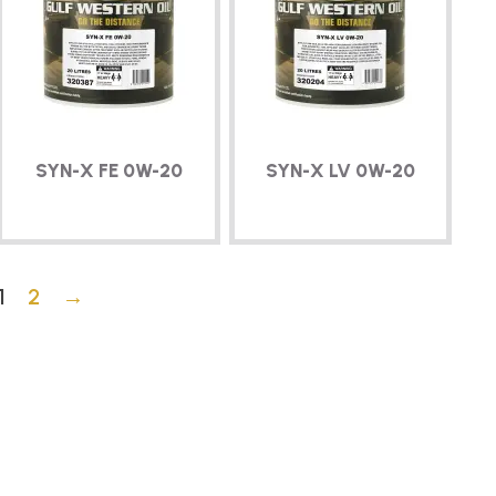
SYN-X
FE
0W-20
SYN-X
LV
0W-20
1
2
→