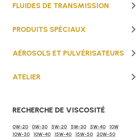
FLUIDES DE TRANSMISSION
PRODUITS SPÉCIAUX
AÉROSOLS ET PULVÉRISATEURS
ATELIER
RECHERCHE DE VISCOSITÉ
0W-20
0W-30
5W-20
5W-30
5W-40
10W
10W-30
10W-40
15W-40
15W-50
20W-50