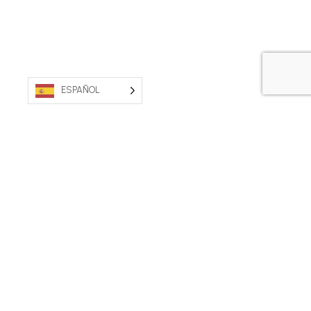
ESPAÑOL
PROPIEDAD AUSTRALIANA. FABRICADO EN
AUSTRALIA.
Póngase en contacto con nosotros
Condiciones generales