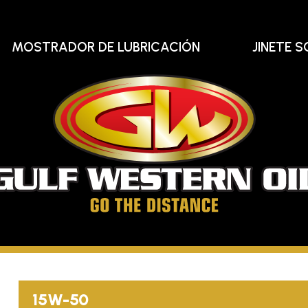
MOSTRADOR DE LUBRICACIÓN
JINETE S
Gu
We
Oi
Llega
hasta
el
15W-50
final