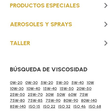
PRODUCTOS ESPECIALES
AEROSOLES Y SPRAYS
TALLER
BÚSQUEDA DE VISCOSIDAD
0W-20
0W-30
5W-20
5W-30
5W-40
10W
10W-30
10W-40
15W-40
15W-50
20W-50
25W-50
25W-70
30W
50W
60W
75W
75W-80
75W-85
75W-90
80W-90
80W-140
85W-140
ISO 15
ISO 22
ISO 32
ISO 46
ISO 68