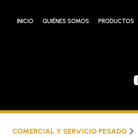
Ir
al
contenido
INICIO
QUIÉNES SOMOS
PRODUCTOS
COMERCIAL Y SERVICIO PESADO