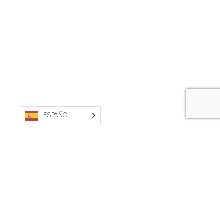
ESPAÑOL
PROPIEDAD AUSTRALIANA. FABRICADO EN
AUSTRALIA.