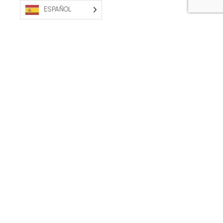
ESPAÑOL
PROPIEDAD AUSTRALIANA. FABRICADO EN
AUSTRALIA.
Póngase en contacto con nosotros
Condiciones generales
Política de privacidad
Gulf Western Oil © 2026
Website developed by Amity IT