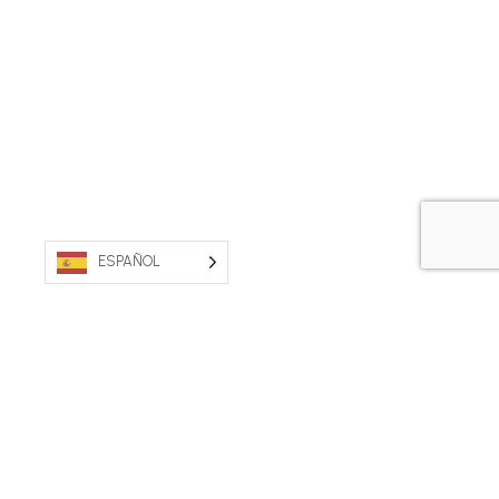
ESPAÑOL
PROPIEDAD AUSTRALIANA. FABRICADO EN
AUSTRALIA.