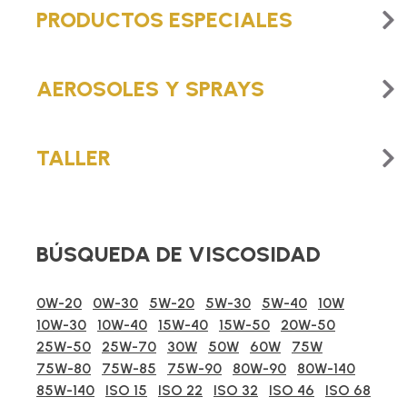
PRODUCTOS ESPECIALES
AEROSOLES Y SPRAYS
TALLER
BÚSQUEDA DE VISCOSIDAD
0W-20
0W-30
5W-20
5W-30
5W-40
10W
10W-30
10W-40
15W-40
15W-50
20W-50
25W-50
25W-70
30W
50W
60W
75W
75W-80
75W-85
75W-90
80W-90
80W-140
85W-140
ISO 15
ISO 22
ISO 32
ISO 46
ISO 68