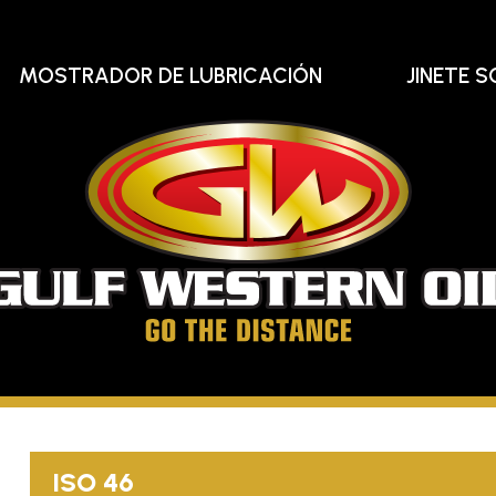
MOSTRADOR DE LUBRICACIÓN
JINETE S
Gu
We
Oi
Llega
hasta
el
ISO 46
final