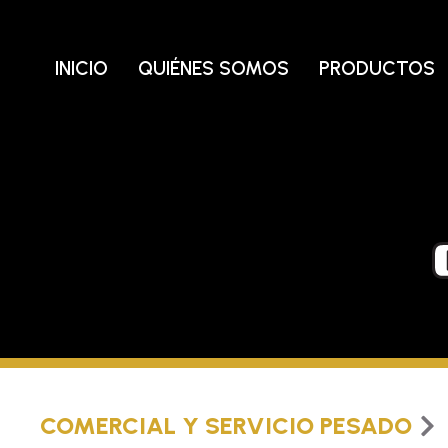
Ir
al
contenido
INICIO
QUIÉNES SOMOS
PRODUCTOS
COMERCIAL Y SERVICIO PESADO