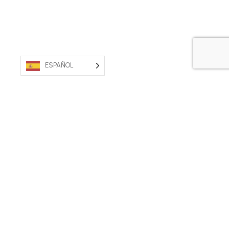
ESPAÑOL
PROPIEDAD AUSTRALIANA. FABRICADO EN
AUSTRALIA.
Póngase en contacto con nosotros
Condiciones generales