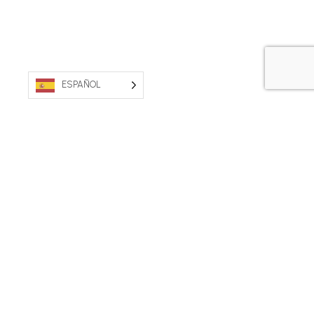
ESPAÑOL
PROPIEDAD AUSTRALIANA. FABRICADO EN
AUSTRALIA.
Póngase en contacto con nosotros
Condiciones generales