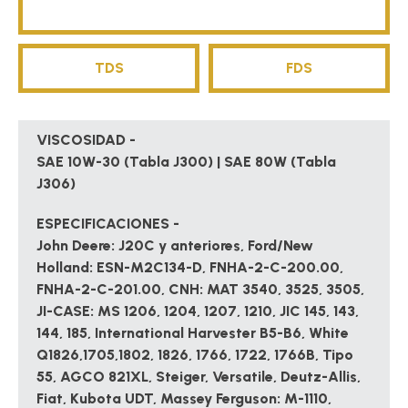
TDS
FDS
VISCOSIDAD -
SAE 10W-30 (Tabla J300) | SAE 80W (Tabla
J306)
ESPECIFICACIONES -
John Deere: J20C y anteriores, Ford/New
Holland: ESN-M2C134-D, FNHA-2-C-200.00,
FNHA-2-C-201.00, CNH: MAT 3540, 3525, 3505,
JI-CASE: MS 1206, 1204, 1207, 1210, JIC 145, 143,
144, 185, International Harvester B5-B6, White
Q1826,1705,1802, 1826, 1766, 1722, 1766B, Tipo
55, AGCO 821XL, Steiger, Versatile, Deutz-Allis,
Fiat, Kubota UDT, Massey Ferguson: M-1110,