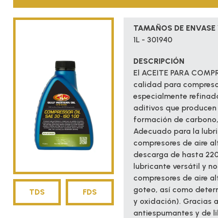
TAMAÑOS DE ENVASE 
1L - 301940
DESCRIPCIÓN
El ACEITE PARA COMPRE
calidad para compreso
especialmente refinada
aditivos que producen 
formación de carbono, 
Adecuado para la lubri
compresores de aire al
descarga de hasta 220
lubricante versátil y 
compresores de aire al
goteo, así como deter
TDS
FDS
y oxidación). Gracias
antiespumantes y de l