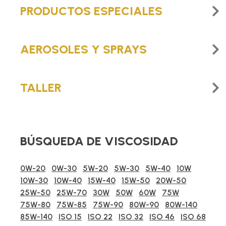
PRODUCTOS ESPECIALES
AEROSOLES Y SPRAYS
TALLER
BÚSQUEDA DE VISCOSIDAD
0W-20
0W-30
5W-20
5W-30
5W-40
10W
10W-30
10W-40
15W-40
15W-50
20W-50
25W-50
25W-70
30W
50W
60W
75W
75W-80
75W-85
75W-90
80W-90
80W-140
85W-140
ISO 15
ISO 22
ISO 32
ISO 46
ISO 68