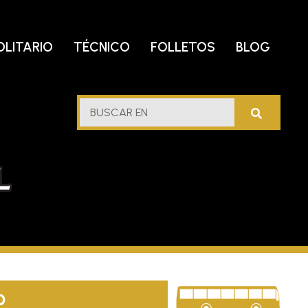
OLITARIO
TÉCNICO
FOLLETOS
BLOG
lf
BUSCAR
stern
EN
l
0