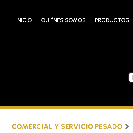
Ir
al
contenido
INICIO
QUIÉNES SOMOS
PRODUCTOS
COMERCIAL Y SERVICIO PESADO