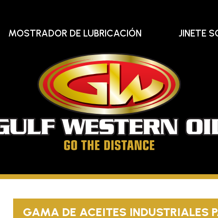
MOSTRADOR DE LUBRICACIÓN
JINETE S
Gu
We
Oi
Llega
hasta
el
GAMA DE ACEITES INDUSTRIALES P
final