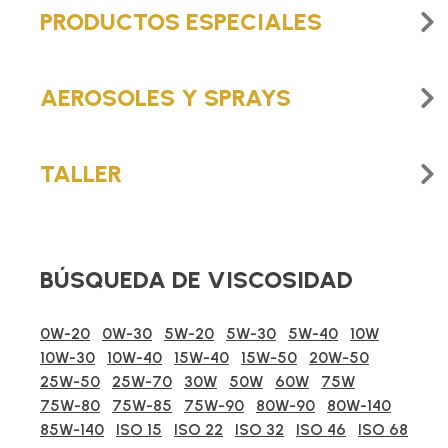
PRODUCTOS ESPECIALES
AEROSOLES Y SPRAYS
TALLER
BÚSQUEDA DE VISCOSIDAD
0W-20
0W-30
5W-20
5W-30
5W-40
10W
10W-30
10W-40
15W-40
15W-50
20W-50
25W-50
25W-70
30W
50W
60W
75W
75W-80
75W-85
75W-90
80W-90
80W-140
85W-140
ISO 15
ISO 22
ISO 32
ISO 46
ISO 68