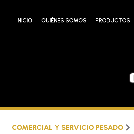
Ir
al
contenido
INICIO
QUIÉNES SOMOS
PRODUCTOS
COMERCIAL Y SERVICIO PESADO