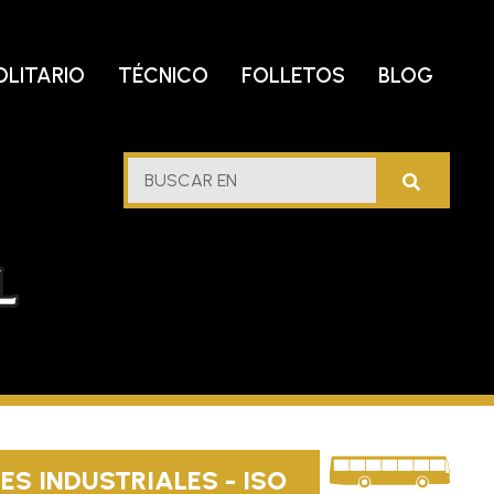
OLITARIO
TÉCNICO
FOLLETOS
BLOG
lf
BUSCAR
stern
EN
l
S INDUSTRIALES - ISO