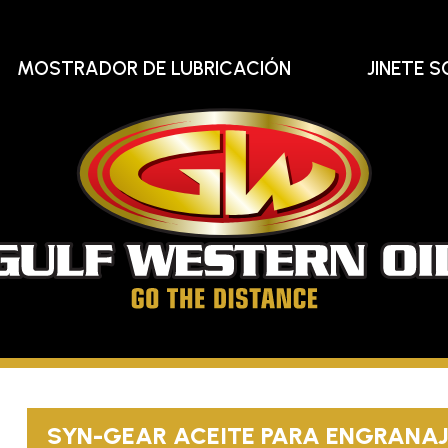
MOSTRADOR DE LUBRICACIÓN
JINETE S
Gu
We
Oi
Llega
hasta
el
SYN-GEAR
ACEITE PARA ENGRANAJE
final