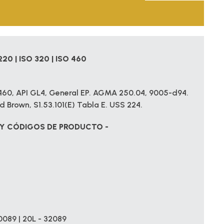
 220 | ISO 320 | ISO 460
, 460, API GL4, General EP. AGMA 250.04, 9005-d94.
id Brown, S1.53.101(E) Tabla E. USS 224.
Y CÓDIGOS DE PRODUCTO -
0089 | 20L - 32089