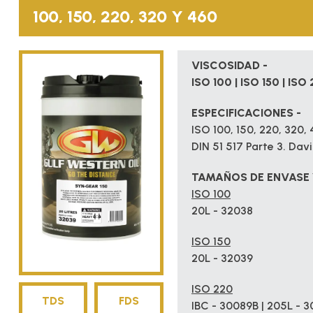
100, 150, 220, 320 Y 460
VISCOSIDAD -
ISO 100 | ISO 150 | ISO
ESPECIFICACIONES -
ISO 100, 150, 220, 320
DIN 51 517 Parte 3. Dav
TAMAÑOS DE ENVASE 
ISO 100
20L - 32038
ISO 150
20L - 32039
ISO 220
TDS
FDS
IBC - 30089B | 205L - 3