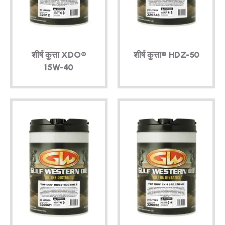
तकनीकी
ब्रोशर
शीर्ष कुत्ता XDO®
शीर्ष कुत्ता®
HDZ-50
ब्लॉग
15W-40