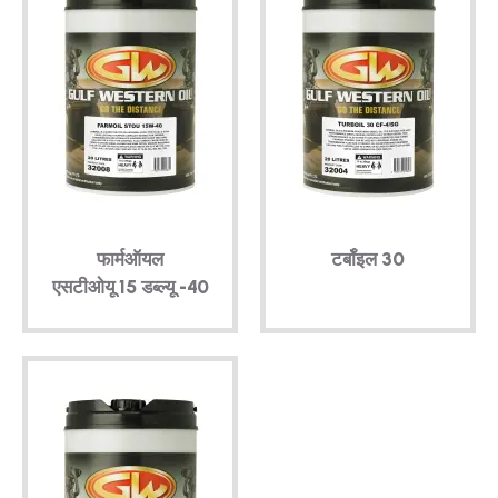
फार्मऑयल
टर्बॉइल 30
एसटीओयू 15 डब्ल्यू -40