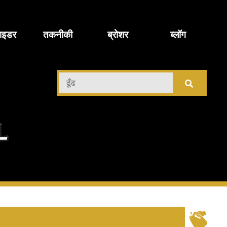
ाइडर
तकनीकी
ब्रोशर
ब्लॉग
़ी
ढूँढ
चिमी
ल