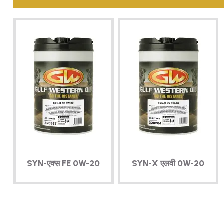
SYN-एक्स
FE
0W-20
SYN-X
एलवी
0W-20