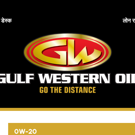
ब डेस्क
लोन र
खाड
पश्
ते
दूरी
तय
करें
0W-20