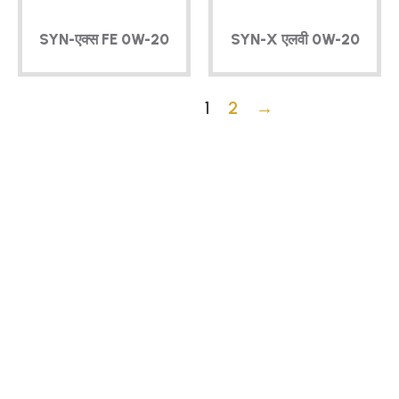
SYN-एक्स
FE
0W-20
SYN-X
एलवी
0W-20
1
2
→