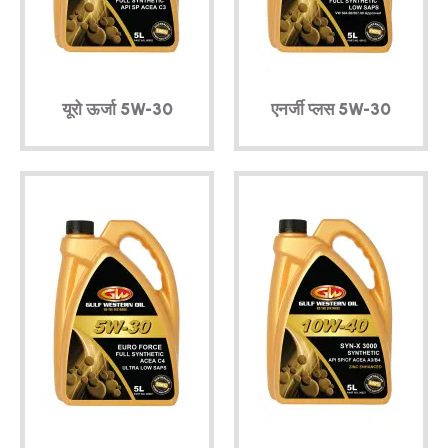
तकनीकी
ब्रोशर
यूरो ऊर्जा
5W-30
एनर्जी प्लस
5W-30
ब्लॉग