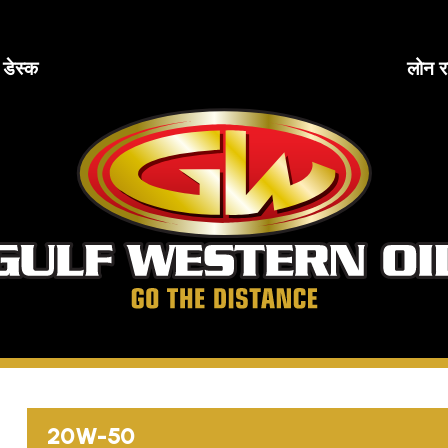
ब डेस्क
लोन र
खाड
पश्
ते
दूरी
तय
करें
20W-50