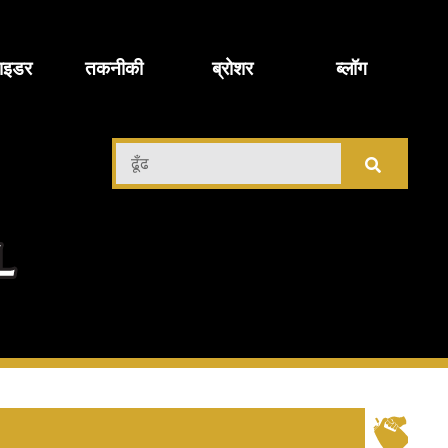
ाइडर
तकनीकी
ब्रोशर
ब्लॉग
़ी
ढूँढ
चिमी
ल