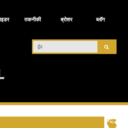
ाइडर
तकनीकी
ब्रोशर
ब्लॉग
़ी
ढूँढ
चिमी
ल