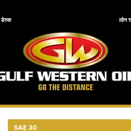
ब डेस्क
लोन र
खाड
पश्
ते
दूरी
तय
करें
SAE 30