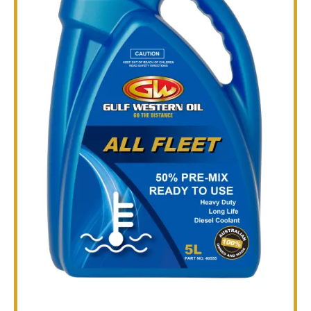
तकनीकी
ब्रोशर
ब्लॉग