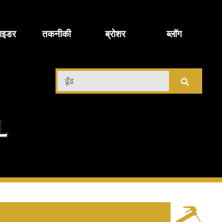
ाइडर
तकनीकी
ब्रोशर
ब्लॉग
़ी
ढूँढ
चिमी
ल