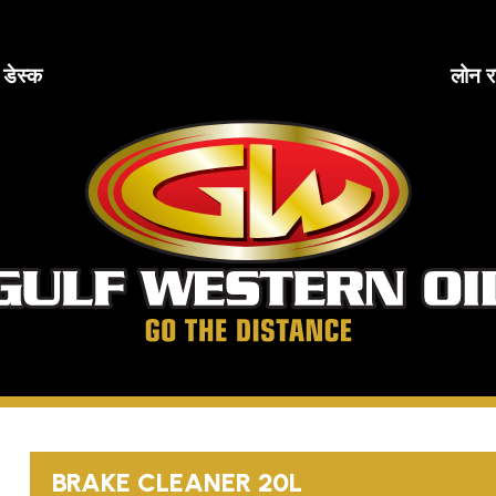
ब डेस्क
लोन र
खाड
पश्
ते
दूरी
तय
करें
BRAKE CLEANER 20L