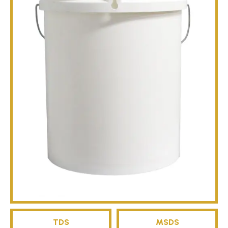
तकनीकी
ब्रोशर
ब्लॉग
TDS
MSDS