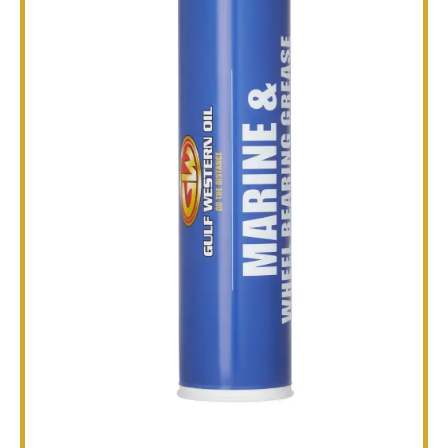
तकनीकी
ब्रोशर
ब्लॉग