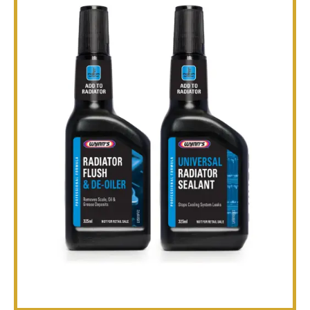
तकनीकी
ब्रोशर
ब्लॉग