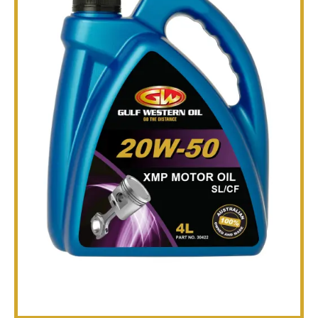
तकनीकी
ब्रोशर
ब्लॉग